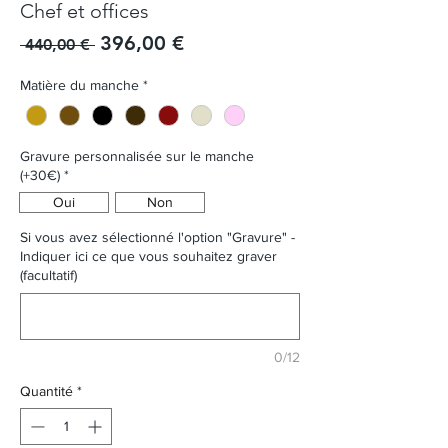
Chef et offices
Prix promotionnel
396,00 €
Prix original
 440,00 € 
Matière du manche
*
Gravure personnalisée sur le manche
(+30€)
*
Oui
Non
Si vous avez sélectionné l'option "Gravure" -
Indiquer ici ce que vous souhaitez graver
(facultatif)
0/12
Quantité
*