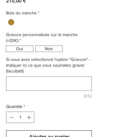
Prix
210,00 €
Bois du manche
*
Gravure personnalisée sur le manche
(+20€)
*
Oui
Non
Si vous avez sélectionné l'option "Gravure" -
Indiquer ici ce que vous souhaitez graver
(facultatif)
0/12
Quantité
*
Ajouter au panier